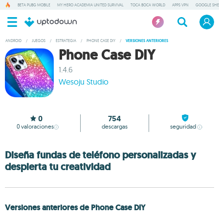
BETA PUBG MOBILE
MY HERO ACADEMIA UNITED SURVIVAL
TOCA BOCA WORLD
APPS VPN
GOOGLE SHE
ANDROID
/
JUEGOS
/
ESTRATEGIA
/
PHONE CASE DIY
/
VERSIONES ANTERIORES
Phone Case DIY
1.4.6
Wesoju Studio
0
754
0
valoraciones
descargas
seguridad
Diseña fundas de teléfono personalizadas y
despierta tu creatividad
Versiones anteriores de Phone Case DIY